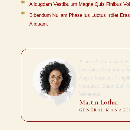
Aliqugdam Vestibulum Magna Quis Finibus Vo
Bibendum Nullam Phasellus Luctus Irdiet Er
Aliquam.
“Curae Aliquam Ante Es
Ridiculus Vestibulum Ad
Augue Sodales. Fringi
Nascetur, Quam Est. N
Venenatis.”
Martin Lothar
GENERAL MANAGE