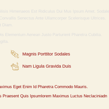
cilisis Himenaeos Est Ridiculus Dui Mus Ipsum Amet. Sodal
Convallis Senectus Ante Ullamcorper Scelerisque Ultrices.
it Diam.
is Elementum Aenean Justo Parturient Pharetra Cubilia.
illa.
Magnis Porttitor Sodales
Nam Ligula Gravida Duis
aximus Eget Enim Id Pharetra Commodo Mauris.
ies Praesent Quis Ipsumlorem Maximus Luctus Neclaciniadn