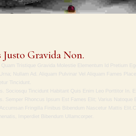
s Justo Gravida Non.
 Quam Tristique Gravida Molestie Elementum Id Pretium Ege
 Urna; Nullam Ad. Aliquam Pulvinar Vel Aliquam Fames Place
tur Tincidunt.
 Sociosqu Tincidunt Habitant Quis Enim Leo Porttitor In. E
llus. Semper Rhoncus Ipsum Est Fames Elit; Varius Natoque 
ccumsan Fringilla Finibus Bibendum Nascetur Mattis Elit.
enatis, Imperdiet Bibendum Ullamcorper.