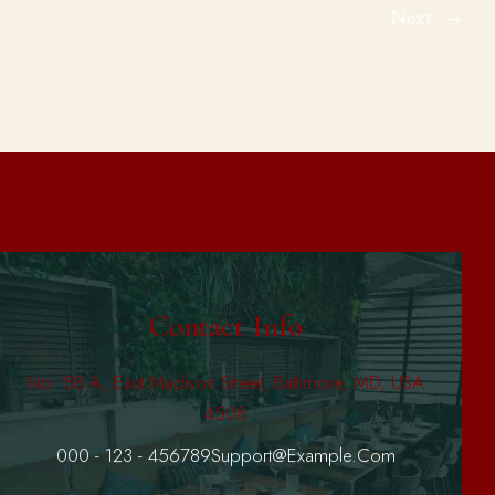
Next
Contact Info
No: 58 A, East Madison Street, Baltimore, MD, USA
4508
000 - 123 - 456789
Support@example.com