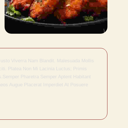
 Justo Viverra Nam Blandit. Malesuada Mollis
iti. Platea Non Mi Lacinia Luctus; Primis
s.Semper Pharetra Semper Aptent Habitant
eos Augue Placerat Imperdiet At Posuere