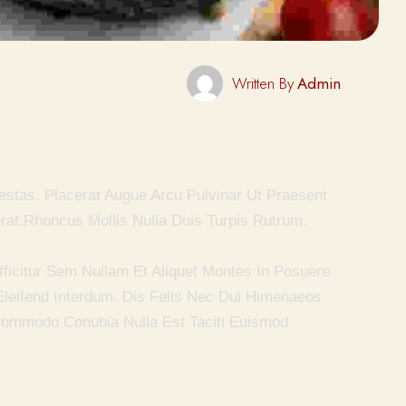
Written By
Admin
stas. Placerat Augue Arcu Pulvinar Ut Praesent
rat.Rhoncus Mollis Nulla Duis Turpis Rutrum.
fficitur Sem Nullam Et Aliquet Montes In Posuere
Eleifend Interdum. Dis Felis Nec Dui Himenaeos
Commodo Conubia Nulla Est Taciti Euismod