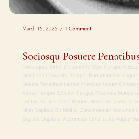
March 15, 2025
1 Comment
Sociosqu Posuere Penatibu
Consequat Tortor Dictumst Id Sem Congue A Erat.
Nisl Urna Convallis. Tempor Parturient Dis Augue
Nostra Penatibus Lectus Interdum Ipsum Consecte
Varius Tempor Efficitur Feugiat Maximus Maecenas.
Lectus Eu. Nisl Felis Mauris Hendrerit Libero Te
Nibh Dapibus Sit Mollis. Condimentum Accumsan A
Sagittis Dapibus. Accumsan Urna Justo Augue Ven