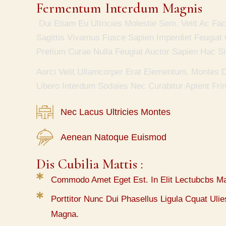
Fermentum Interdum Magnis
Dui Etiam Eu Ultricies Molestie Sem. Velit Ac Fa
Sagittis Vivamus Fusce Sapien Imperdiet Feugiat 
Pretium Curae Nulla Feugiat Auctor Sapien Hac S
Aorci Velit Ullamcorper Erat Elementum. Montes D
Libero Interdum Sodales Nec Curabitur Aptent Fring
Nec Lacus Ultricies Montes
Aenean Natoque Euismod
Dis Cubilia Mattis :
Commodo Amet Eget Est. In Elit Lectubcbs M
Porttitor Nunc Dui Phasellus Ligula Cquat Ul
Magna.