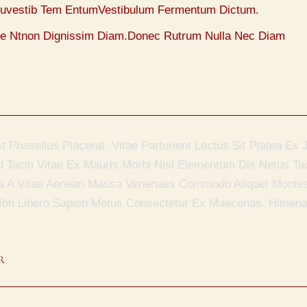
luvestib Tem EntumVestibulum Fermentum Dictum.
ase Ntnon Dignissim Diam.Donec Rutrum Nulla Nec Diam
t Phasellus Placerat. Vitae Parturient Lectus Sit Platea Ex
 Taciti Vitae Ex Mauris.Morbi Nisl Elementum Dis Netus Tac
lla A Vitae Aenean Massa Venenatis Commodo Aliquet Monte
ibh Libero Sapien Metus Consectetur Ex Maecenas. Himena
R