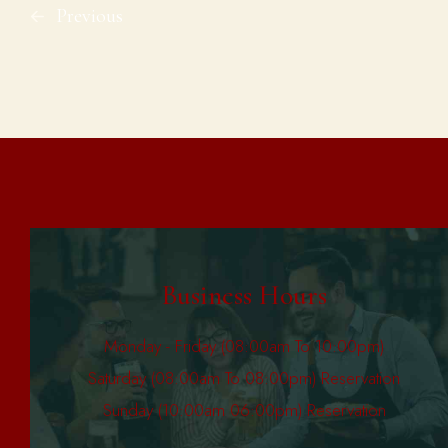
Previous
Business Hours
Monday - Friday (08:00am To 10:00pm)
Saturday (08:00am To 08:00pm) Reservation
Sunday (10:00am 06:00pm) Reservation